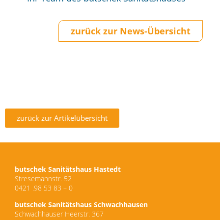
zurück zur News-Übersicht
zurück zur Artikelübersicht
butschek Sanitätshaus Hastedt
Stresemannstr. 52
0421 .98 53 83 – 0
butschek Sanitätshaus Schwachhausen
Schwachhauser Heerstr. 367