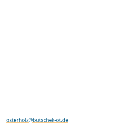
butschek Sanitätshaus Osterholz
Zermatter Straße 21 – 23
28325 Bremen
Fon 0421 – 98 53 83 – 20
Fax 0421 – 98 53 83 – 22
osterholz@butschek-ot.de
Öffnungszeiten Osterholz