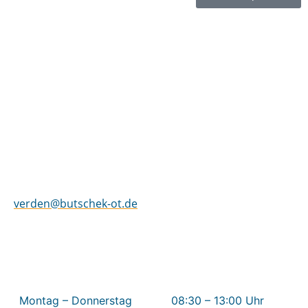
butschek Sanitätshaus Verden
Im Facharzt-Zentrum in Verden
Eitzer Straße 18
27283 Verden
Tel.: 04231 90 323
–
0
Fax: 04231 90 323
–
11
verden@butschek-ot.de
Öffnungszeiten Verden
Montag – Donnerstag
08:30 – 13:00 Uhr