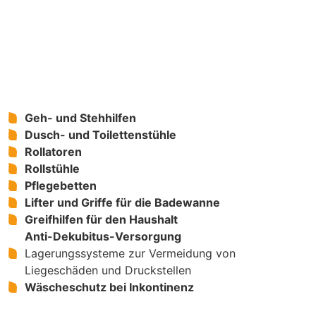
butschek Sanitätshaus auch auf bestmögliche
Versorgung und Beratung im Bereich Reha- und Pflege-
Artikel. In unseren Kundenzentren in Schwachhausen,
Hastedt, Osterholz, am Klinikum Bremen-Mitte und in
Verden bieten wir:
Geh- und Stehhilfen
Dusch- und Toilettenstühle
Rollatoren
Rollstühle
Pflegebetten
Lifter und Griffe für die Badewanne
Greifhilfen für den Haushalt
Anti-Dekubitus-Versorgung
Lagerungssysteme zur Vermeidung von
Liegeschäden und Druckstellen
Wäscheschutz bei Inkontinenz