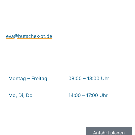
Schwachhauser Heerstr. 50
28211 Bremen
Fon 0421 – 98 53 83 – 200
eva@butschek-ot.de
Öffnungszeiten Eva by Butschek
Montag – Freitag
08:00 – 13:00 Uhr
Mo, Di, Do
14:00 – 17:00 Uhr
Mittwoch + Freitag nachmittags geschlossen
Anfahrt planen