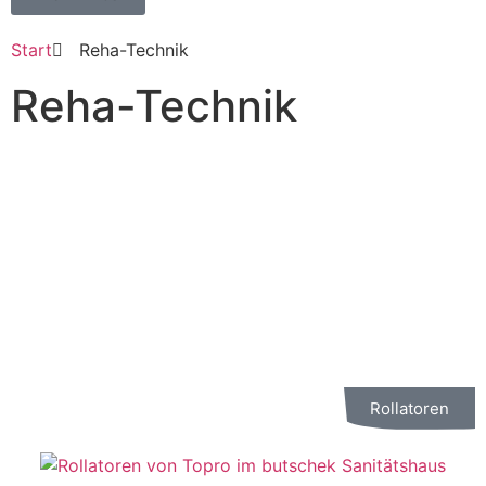
Start
Reha-Technik
Reha-Technik
Alles für die Reha und freiverkäufliche medizinische
Versorgung
Neben hochwertigster Orthopädie-Technik und
fachkundigster Sanitätshaus-Versorgung setzt butschek
Sanitätshaus auch auf bestmögliche Versorgung und
Beratung im Bereich Reha- und Pflege-Artikel.
Rollatoren