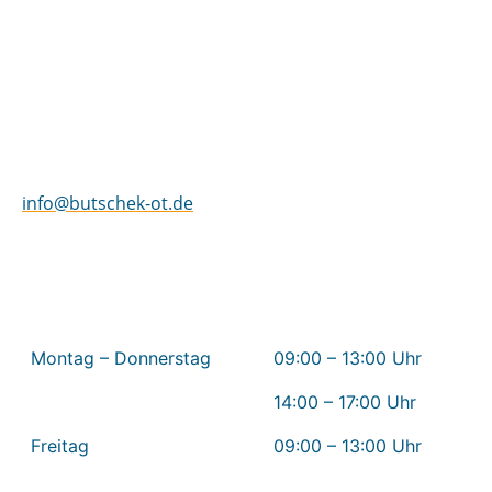
butschek Sanitätshaus Hastedt
Stresemannstraße 52
28207 Bremen
Fon 0421 – 98 53 83 – 0
Fax 0421 – 98 53 83 – 11
info@butschek-ot.de
Öffnungszeiten Hastedt
Montag – Donnerstag
09:00 – 13:00 Uhr
14:00 – 17:00 Uhr
Freitag
09:00 – 13:00 Uhr