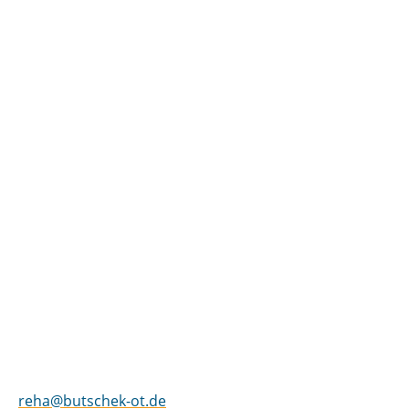
butschek Sanitätshaus Rehastandort Osterholz
Osterholzer Heerstr. 125-127
28307 Bremen
Fon 0421 – 98 53 83 – 250
reha@butschek-ot.de