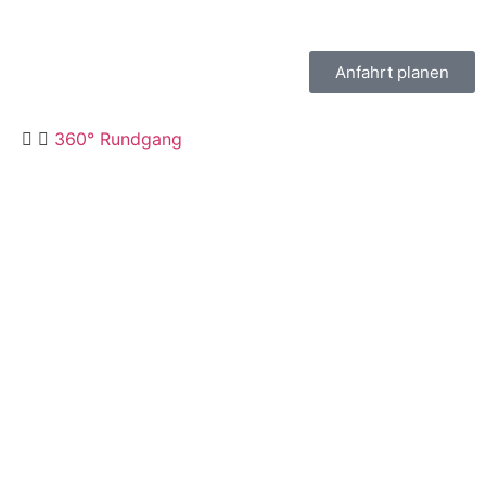
Freitag nachmittags geschlossen
Anfahrt planen
360° Rundgang