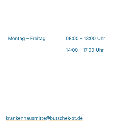
Öffnungszeiten Rehastandort Osterholz
Montag – Freitag
08:00 – 13:00 Uhr
14:00 – 17:00 Uhr
butschek Sanitätshaus Krankenhaus Mitte
Sankt-Jürgen-Straße 1a
28205 Bremen
Fon 0421 – 98 53 83 – 23
Fax 0421 – 98 53 83 – 24
krankenhausmitte@butschek-ot.de