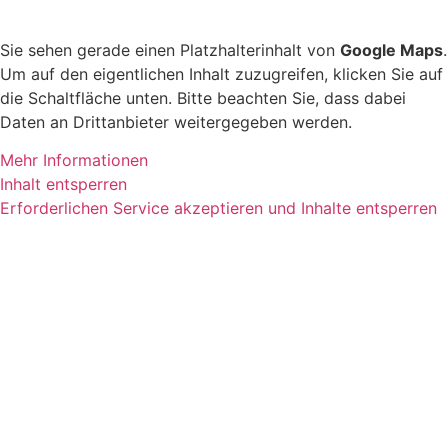
Sie sehen gerade einen Platzhalterinhalt von
Google Maps
.
Um auf den eigentlichen Inhalt zuzugreifen, klicken Sie auf
die Schaltfläche unten. Bitte beachten Sie, dass dabei
Daten an Drittanbieter weitergegeben werden.
Mehr Informationen
Inhalt entsperren
Erforderlichen Service akzeptieren und Inhalte entsperren
butschek Sanitätshaus Hastedt
Stresemannstr. 52
0421 .98 53 83 – 0
butschek Sanitätshaus Schwachhausen
Schwachhauser Heerstr. 367
0421 .98 53 83 – 10
Eva by butschek
Schwachhauser Heerstr. 50