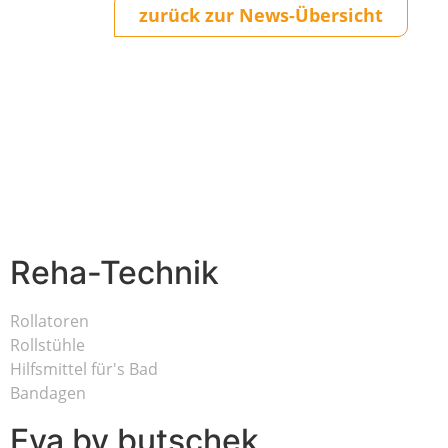
zurück zur News-Übersicht
Reha-Technik
Rollatoren
Rollstühle
Hilfsmittel für's Bad
Bandagen
Eva by butschek