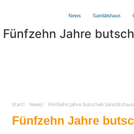
News
News
Sanitätshaus
Sanitätshaus
Start
Aktuelles
Fünfzehn Jahre butschek Sanitätshau
Fünfzehn Jahre butsch
Start
News
Fünfzehn Jahre butschek Sanitätshaus
Fünfzehn Jahre butsc