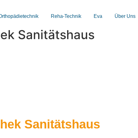
Orthopädietechnik
Orthopädietechnik
Reha-Technik
Reha-Technik
Eva
Eva
Über Uns
Über Uns
s
ek Sanitätshaus
hek Sanitätshaus