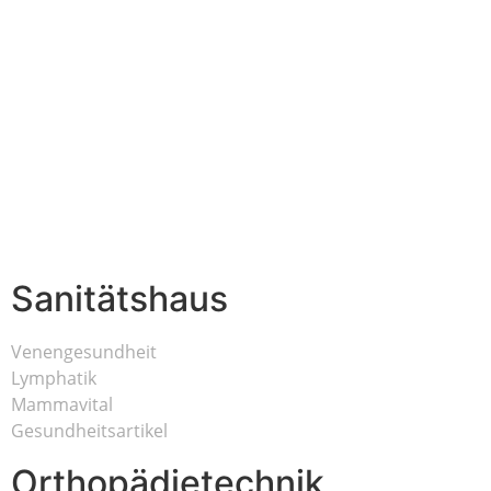
Sanitätshaus
Venengesundheit
Lymphatik
Mammavital
Gesundheitsartikel
Orthopädietechnik