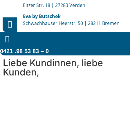
Eitzer Str. 18 | 27283 Verden
Eva by Butschek
Schwachhauser Heerstr. 50 | 28211 Bremen
0421 .98 53 83 – 0
Liebe Kundinnen, liebe
Kunden,
wegen der außergewöhnlichen Hitze von bis zu
38°C
schließen wir unser Geschäft am heutigen
Freitag,
26.06.2026
bereits um 1
3:00 Uhr
.
Die Maßnahme dient dem Schutz unserer
Mitarbeiterinnen und Mitarbeiter sowie der
Aufrechterhaltung eines sicheren Arbeitsumfelds.