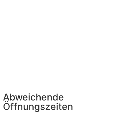
Unsere Filiale in Verden ist in der Woche vom
20.07.-24.07.2026 geschlossen.
Ab dem
27. Juli 2026
sind wir dort wieder wie gewohnt
für Sie da.
Unsere anderen Standorte sind in dieser Zeit
selbstverständlich geöffnet.
Vielen Dank für Ihr Verständnis!
Abweichende
Öffnungszeiten
Bitte beachten Sie, dass am
Freitag, den 15. Mai
unsere