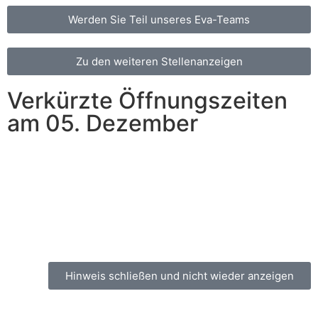
Werden Sie Teil unseres Eva-Teams
Zu den weiteren Stellenanzeigen
Verkürzte Öffnungszeiten
am 05. Dezember
Aufgrund einer internen Veranstaltung schließen alle
unsere Filialen am 05.12.2025 bereits um 13:00 Uhr.
Vielen Dank für Ihr Verständnis!
Hinweis schließen und nicht wieder anzeigen
Haben Sie am 19. April schon etwas vor?