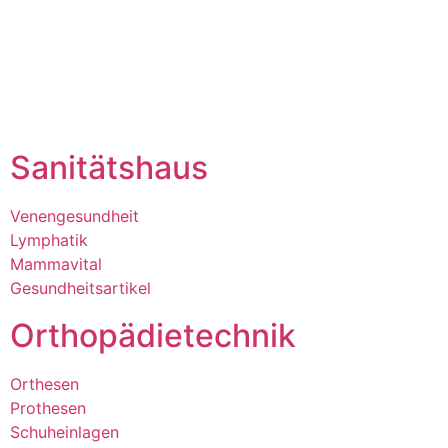
0421 .98 53 83 – 23
butschek Sanitätshaus Verden
Eitzer Str. 18 | 27283 Verden
04231 .90 323 –
0
Sanitätshaus
Venengesundheit
Lymphatik
Mammavital
Gesundheitsartikel
Orthopädietechnik
Orthesen
Prothesen
Schuheinlagen