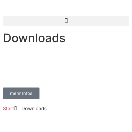
Inhalt
springen
Downloads
Download-Center
Informieren Sie sich über unser Leistungsportfolio
mehr Infos
Start
Downloads
Downloads