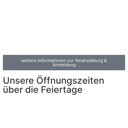
Kommen Sie doch zu unserer Modenschau!
Als Abwechslung im Alltagsleben muss es auch
manchmal etwas Außergewöhnliches geben. Daher
laden wir Sie herzlich zu unserer
Modenschau am
19.04.2023 ab 17
:
30 Uhr
ins
Focke Museum
ein.
weitere Informationen zur Veranstaltung &
Anmeldung
Unsere Öffnungszeiten
über die Feiertage
Bitte beachten Sie unsere abweichenden Öffnungszeiten
über die Weihnachtsfeiertage und den Jahreswechsel:
24.12. (Heiligabend) und 31.12. (Silvester
):