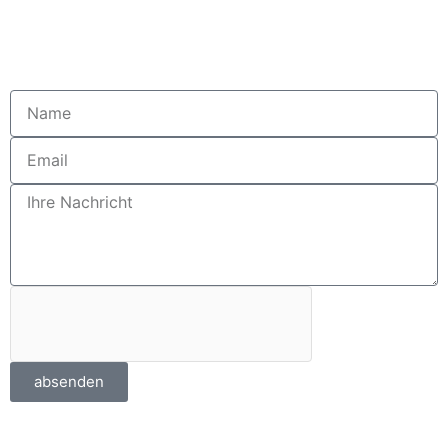
Noch Fragen?
absenden
butschek Sanitätshaus Hastedt