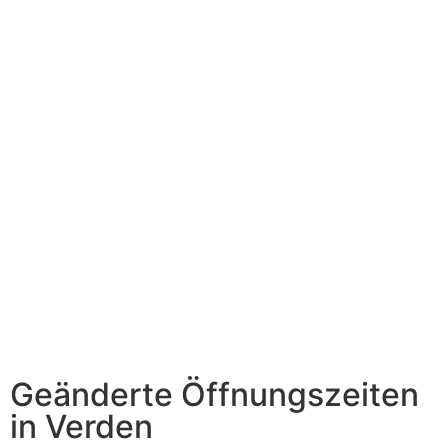
Alle Filialen bleiben ganztägig geschlossen.
Filiale Bremen Mitte:
Geschlossen am 29.12., 30.12.2025 sowie
02.01.2026.
Filiale Zermatter Straße:
Am 23.12.2025 bereits ab 13 Uhr geschlossen.
Danach geschlossen bis einschließlich 02.01.2026.
Filiale Schwachhausen:
Geschlossen am Samstag, 27.12.2025.
Filiale Verden:
Geschlossen am 02.01.2026 (Inventur).
Ab dem 05. Januar
sind wir in allen Filialen wieder
regulär für Sie verfügbar.
Wir danken für Ihr Verständnis
und wünschen Ihnen schöne Feiertage!
🎄✨
Geänderte Öffnungszeiten
in Verden